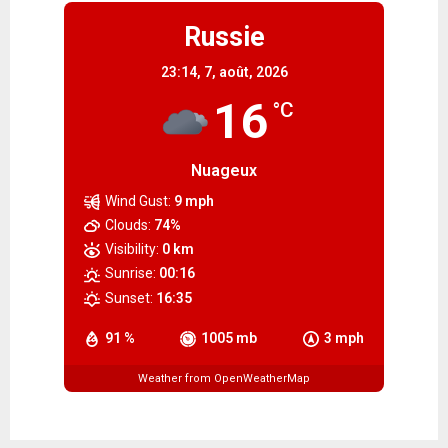
Russie
23:14,
7, août, 2026
16
°C
Nuageux
Wind Gust:
9 mph
Clouds:
74%
Visibility:
0 km
Sunrise:
00:16
Sunset:
16:35
91 %
1005 mb
3 mph
Weather from OpenWeatherMap