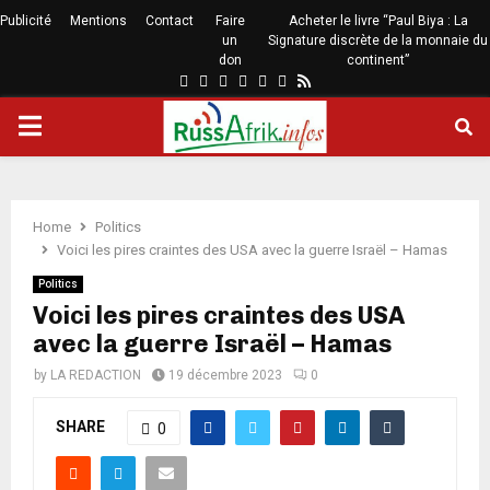
Publicité
Mentions
Contact
Faire
Acheter le livre “Paul Biya : La
un
Signature discrète de la monnaie du
don
continent”
Home
Politics
Voici les pires craintes des USA avec la guerre Israël – Hamas
Politics
Voici les pires craintes des USA
avec la guerre Israël – Hamas
by
LA REDACTION
19 décembre 2023
0
SHARE
0