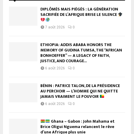
DIPLÔMÉS MAIS PIÉGÉS : LA GÉNÉRATION
SACRIFIÉE DE L’AFRIQUE BRISE LE SILENCE
7 août 2026
0
ETHIOPIA: ADDIS ABABA HONORS THE
MEMORY OF GUDINA TUMSA, THE “AFRICAN
BONHOEFFER” — A LEGACY OF FAITH,
JUSTICE, AND COURAGE...
6 août 2026
0
BÉNIN : PATRICE TALON, DE LA PRÉSIDENCE
AU PERCHOIR — L’HOMME QUI NE QUITTE
JAMAIS VRAIMENT LE POUVOIR
6 août 2026
0
Ghana – Gabon : John Mahama et
Brice Oligui Nguema relancent le rêve
d’une Afrique plus unie