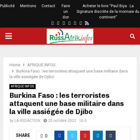
Publicité
Mentions
Contact
Faire
Acheter le livre “Paul Biya : La
un
Signature discrète de la monnaie du
don
continent”
Home
AFRIQUE INFOS
Burkina Faso : les terroristes attaquent une base militaire dans
la ville assiégée de Djibo
AFRIQUE INFOS
Burkina Faso : les terroristes
attaquent une base militaire dans
la ville assiégée de Djibo
by
LA REDACTION
25 octobre 2022
0
SHARE
0