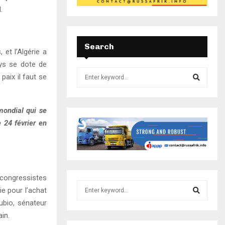
.
Search
 et l’Algérie a
ays se dote de
paix il faut se
mondial qui se
 24 février en
e congressistes
ie pour l’achat
ubio, sénateur
in.