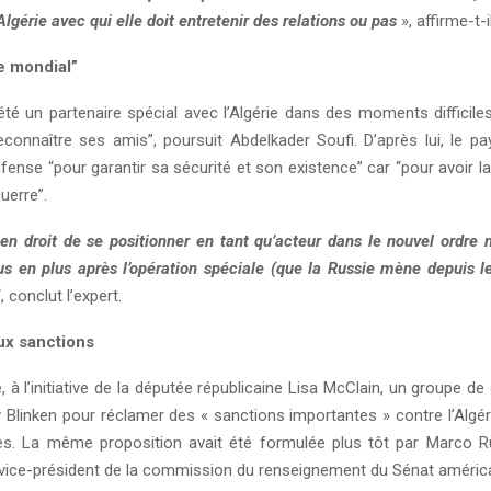
’Algérie avec qui elle doit entretenir des relations ou pas
», affirme-t-il
e mondial”
té un partenaire spécial avec l’Algérie dans des moments difficiles,
econnaître ses amis”, poursuit Abdelkader Soufi. D’après lui, le p
nse “pour garantir sa sécurité et son existence” car “pour avoir la 
uerre”.
 en droit de se positionner en tant qu’acteur dans le nouvel ordre 
us en plus après l’opération spéciale (que la Russie mène depuis le
“, conclut l’expert.
ux sanctions
 à l’initiative de la députée républicaine Lisa McClain, un groupe d
 Blinken pour réclamer des « sanctions importantes » contre l’Algér
s. La même proposition avait été formulée plus tôt par Marсo R
t vice-président de la commission du renseignement du Sénat américa