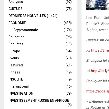
Analyses
(97)
CULTURE
(75)
DERNIÈRES NOUVELLES
(1 424)
Les États-Uni
ECONOMIE
(438)
Russie? Abdel
Algérie, revien
Cryptomonnaie
(174)
Éducation
(96)
Cliquez sur c
Enquêtes
(13)
Ici
https://t.
Europe
(64)
Events
(28)
Et cliquez ici
Featured
(21)
Ici
http://bit.l
Fitness
(19)
INSOLITE
(9)
Et cliquez ici
International
(16)
https://apps.
INVESTIGATION
(78)
INVESTISSEMENT RUSSIE EN AFRIQUE
«
L’Algérie es
(6)
la Russie et 