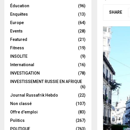
Éducation
(96)
SHARE
Enquêtes
(13)
Europe
(64)
Events
(28)
Featured
(21)
Fitness
(19)
INSOLITE
(9)
International
(16)
INVESTIGATION
(78)
INVESTISSEMENT RUSSIE EN AFRIQUE
(6)
Journal Russafrik Hebdo
(22)
Non classé
(107)
Offre d'emploi
(83)
Politics
(267)
POLITIQUE
(763)