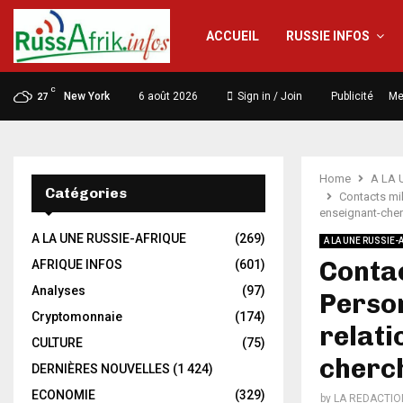
ACCUEIL
RUSSIE INFOS
C
New York
6 août 2026
Sign in / Join
Publicité
Me
27
Home
A LA 
Catégories
Contacts mili
enseignant-che
A LA UNE RUSSIE-AFRIQUE
(269)
A LA UNE RUSSIE-
Contac
AFRIQUE INFOS
(601)
Analyses
(97)
Person
Cryptomonnaie
(174)
relati
CULTURE
(75)
cherc
DERNIÈRES NOUVELLES
(1 424)
ECONOMIE
(329)
by
LA REDACTIO