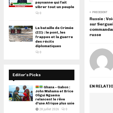
paysanne qui fait
vibrer tout un peuple
PRECEDENT
0
Russie : Vo
sur Sergueï
La bataille de Crimée
commandant
(III) : le pont, les
russe
frappes et la guerre
des récits
diplomatiques
0
Editor's Picks
EN RELATI
Ghana – Gabon :
John Mahama et Brice
Oligui Nguema
relancent le rêve
d’une Afrique plus unie
28 juillet 2026
0