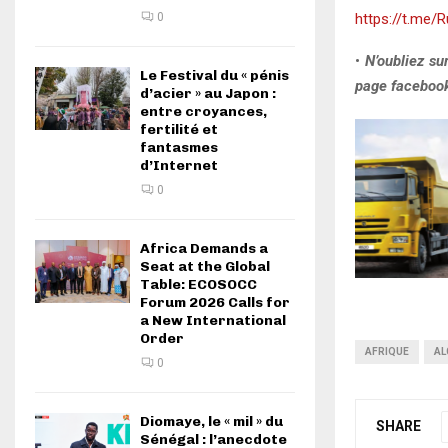
0
https://t.me/
•
N’oubliez su
Le Festival du « pénis
page facebook 
d’acier » au Japon :
entre croyances,
fertilité et
fantasmes
d’Internet
0
Africa Demands a
Seat at the Global
Table: ECOSOCC
Forum 2026 Calls for
a New International
Order
AFRIQUE
AL
0
Diomaye, le « mil » du
SHARE
Sénégal : l’anecdote