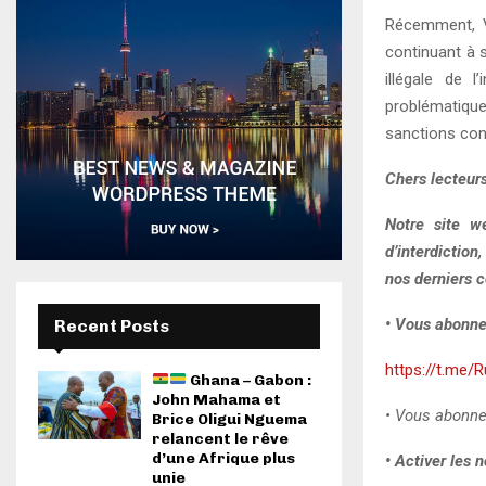
Récemment, Ve
continuant à s
illégale de l
problématique”
sanctions cont
Chers lecteurs
Notre site w
d’interdiction
nos derniers c
• Vous abonne
Recent Posts
https://t.me/
Ghana – Gabon :
John Mahama et
• Vous abonne
Brice Oligui Nguema
relancent le rêve
d’une Afrique plus
• Activer les n
unie