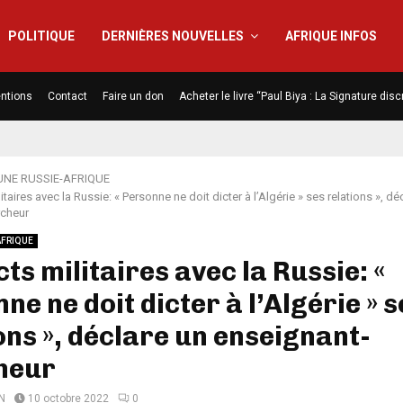
POLITIQUE
DERNIÈRES NOUVELLES
AFRIQUE INFOS
ntions
Contact
Faire un don
Acheter le livre “Paul Biya : La Signature di
UNE RUSSIE-AFRIQUE
taires avec la Russie: « Personne ne doit dicter à l’Algérie » ses relations », dé
rcheur
AFRIQUE
ts militaires avec la Russie: «
ne ne doit dicter à l’Algérie » s
ons », déclare un enseignant-
heur
N
10 octobre 2022
0