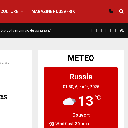
0
CULTURE
MAGAZINE RUSSAFRIK
scrète de la monnaie du continent”
METEO
clare un
Russie
01:50,
6, août, 2026
es
13
°C
Couvert
Wind Gust:
30 mph