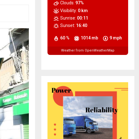
Clouds:
97%
Visibility:
0 km
Sunrise:
00:11
Sunset:
16:40
60 %
1014 mb
9 mph
Weather from OpenWeatherMap