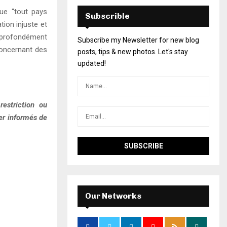
que “tout pays
Subscrible
tion injuste et
t profondément
Subscribe my Newsletter for new blog
 concernant des
posts, tips & new photos. Let's stay
updated!
estriction ou
ter informés de
Our Networks