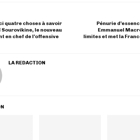
ici quatre choses à savoir
Pénurie d’essence
 Sourovikine, le nouveau
Emmanuel Macro
 en chef de l’offensive
limites et met la Fran
LA REDACTION
ON