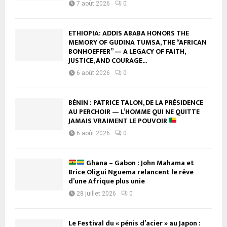
7 août 2026
0
ETHIOPIA: ADDIS ABABA HONORS THE
MEMORY OF GUDINA TUMSA, THE “AFRICAN
BONHOEFFER” — A LEGACY OF FAITH,
JUSTICE, AND COURAGE...
6 août 2026
0
BÉNIN : PATRICE TALON, DE LA PRÉSIDENCE
AU PERCHOIR — L’HOMME QUI NE QUITTE
JAMAIS VRAIMENT LE POUVOIR
6 août 2026
0
Ghana – Gabon : John Mahama et
Brice Oligui Nguema relancent le rêve
d’une Afrique plus unie
28 juillet 2026
0
Le Festival du « pénis d’acier » au Japon :