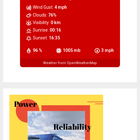
Wind Gust:
4 mph
Clouds:
76%
Visibility:
0 km
Sunrise:
00:16
Sunset:
16:35
96 %
1005 mb
3 mph
Weather from OpenWeatherMap