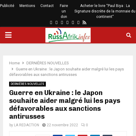
Publicité
Mentions
Contact
Faire
Acheter le livre “Paul Biya : La
un
Signature discrète de la monnaie du
don
continent”
Home
DERNIÈRES NOUVELLES
Guerre en Ukraine : le Japon souhaite aider malgré lui les pays
défavorables aux sanctions antirusses
DERNIÈRES NOUVELLES
Guerre en Ukraine : le Japon
souhaite aider malgré lui les pays
défavorables aux sanctions
antirusses
by
LA REDACTION
22 novembre 2022
0