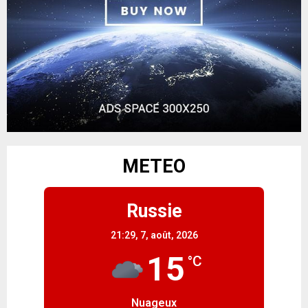
METEO
Russie
21:29,
7, août, 2026
15
°C
Nuageux