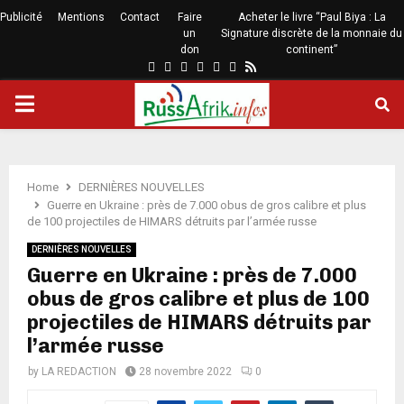
Publicité
Mentions
Contact
Faire
Acheter le livre “Paul Biya : La
un
Signature discrète de la monnaie du
don
continent”
Home
DERNIÈRES NOUVELLES
Guerre en Ukraine : près de 7.000 obus de gros calibre et plus
de 100 projectiles de HIMARS détruits par l’armée russe
DERNIÈRES NOUVELLES
Guerre en Ukraine : près de 7.000
obus de gros calibre et plus de 100
projectiles de HIMARS détruits par
l’armée russe
by
LA REDACTION
28 novembre 2022
0