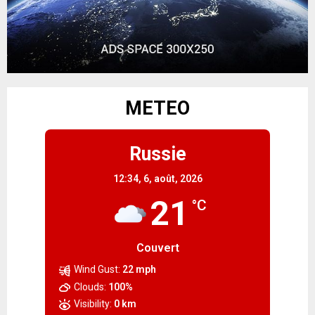
METEO
Russie
12:34,
6, août, 2026
21
°C
Couvert
Wind Gust:
22 mph
Clouds:
100%
Visibility:
0 km