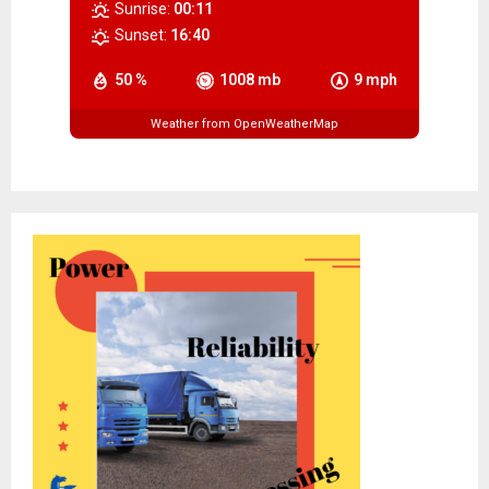
Sunrise:
00:11
Sunset:
16:40
50 %
1008 mb
9 mph
Weather from OpenWeatherMap