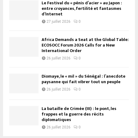
Le Festival du « pénis d’acier » au Japon :
entre croyances, fertilité et fantasmes
d’Internet
27 juillet 2026
0
Africa Demands a Seat at the Global Table:
ECOSOCC Forum 2026 Calls for a New
International Order
26 juillet 2026
0
Diomaye, le « mil » du Sénégal : l’anecdote
paysanne qui fait vibrer tout un peuple
26 juillet 2026
0
La bataille de Crimée (III) : le pont, les
frappes et la guerre des récits
diplomatiques
26 juillet 2026
0