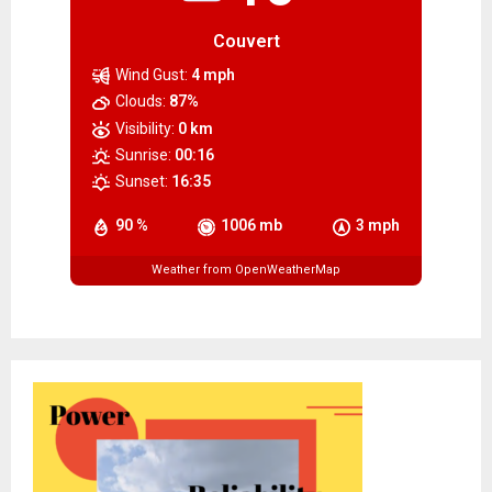
Couvert
Wind Gust:
4 mph
Clouds:
87%
Visibility:
0 km
Sunrise:
00:16
Sunset:
16:35
90 %
1006 mb
3 mph
Weather from OpenWeatherMap