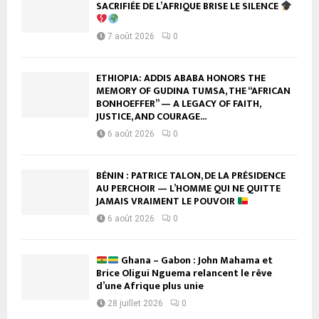
SACRIFIÉE DE L’AFRIQUE BRISE LE SILENCE
7 août 2026
0
ETHIOPIA: ADDIS ABABA HONORS THE
MEMORY OF GUDINA TUMSA, THE “AFRICAN
BONHOEFFER” — A LEGACY OF FAITH,
JUSTICE, AND COURAGE...
6 août 2026
0
BÉNIN : PATRICE TALON, DE LA PRÉSIDENCE
AU PERCHOIR — L’HOMME QUI NE QUITTE
JAMAIS VRAIMENT LE POUVOIR
6 août 2026
0
Ghana – Gabon : John Mahama et
Brice Oligui Nguema relancent le rêve
d’une Afrique plus unie
28 juillet 2026
0