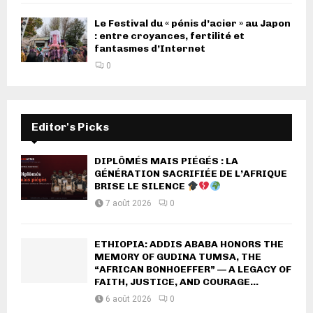
Le Festival du « pénis d’acier » au Japon
: entre croyances, fertilité et
fantasmes d’Internet
0
Editor's Picks
DIPLÔMÉS MAIS PIÉGÉS : LA
GÉNÉRATION SACRIFIÉE DE L’AFRIQUE
BRISE LE SILENCE
7 août 2026
0
ETHIOPIA: ADDIS ABABA HONORS THE
MEMORY OF GUDINA TUMSA, THE
“AFRICAN BONHOEFFER” — A LEGACY OF
FAITH, JUSTICE, AND COURAGE...
6 août 2026
0