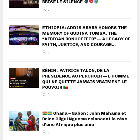
BRISE LE SILENCE
0
ETHIOPIA: ADDIS ABABA HONORS THE
MEMORY OF GUDINA TUMSA, THE
“AFRICAN BONHOEFFER” — A LEGACY OF
FAITH, JUSTICE, AND COURAGE...
0
BÉNIN : PATRICE TALON, DE LA
PRÉSIDENCE AU PERCHOIR — L’HOMME
QUI NE QUITTE JAMAIS VRAIMENT LE
POUVOIR
0
Ghana – Gabon : John Mahama et
Brice Oligui Nguema relancent le rêve
d’une Afrique plus unie
0