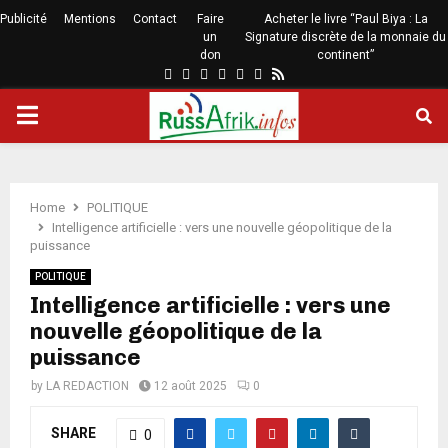
Publicité
Mentions
Contact
Faire
Acheter le livre “Paul Biya : La
un
Signature discrète de la monnaie du
don
continent”
Home
POLITIQUE
Intelligence artificielle : vers une nouvelle géopolitique de la
puissance
POLITIQUE
Intelligence artificielle : vers une
nouvelle géopolitique de la
puissance
by
LA REDACTION
12 août 2025
0
SHARE
0