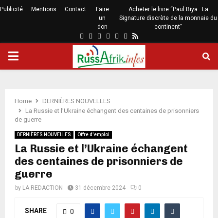
Publicité
Mentions
Contact
Faire
Acheter le livre “Paul Biya : La
un
Signature discrète de la monnaie du
don
continent”
Home
DERNIÈRES NOUVELLES
La Russie et l’Ukraine échangent des centaines de prisonniers
de guerre
DERNIÈRES NOUVELLES
Offre d'emploi
La Russie et l’Ukraine échangent
des centaines de prisonniers de
guerre
by
LA REDACTION
31 décembre 2024
0
SHARE
0