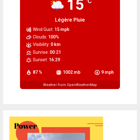
15
°C
Légère Pluie
Wind Gust:
15 mph
Clouds:
100%
Visibility:
0 km
Sunrise:
00:21
Sunset:
16:29
87 %
1002 mb
9 mph
Weather from OpenWeatherMap