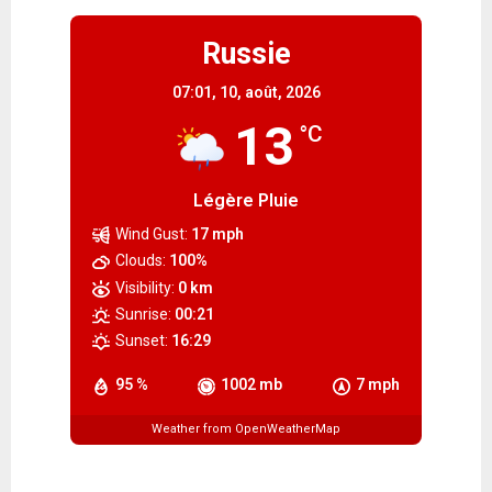
Russie
07:01,
10, août, 2026
13
°C
Légère Pluie
Wind Gust:
17 mph
Clouds:
100%
Visibility:
0 km
Sunrise:
00:21
Sunset:
16:29
95 %
1002 mb
7 mph
Weather from OpenWeatherMap