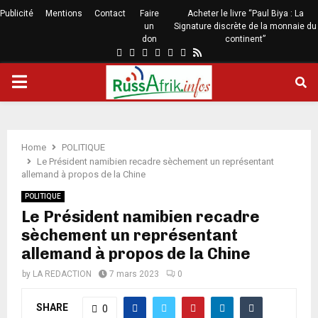
Publicité
Mentions
Contact
Faire
Acheter le livre “Paul Biya : La
un
Signature discrète de la monnaie du
don
continent”
Home
POLITIQUE
Le Président namibien recadre sèchement un représentant
allemand à propos de la Chine
POLITIQUE
Le Président namibien recadre
sèchement un représentant
allemand à propos de la Chine
by
LA REDACTION
7 mars 2023
0
SHARE
0