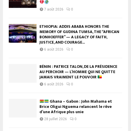
7 août 2026
0
ETHIOPIA: ADDIS ABABA HONORS THE
MEMORY OF GUDINA TUMSA, THE “AFRICAN
BONHOEFFER” — A LEGACY OF FAITH,
JUSTICE, AND COURAGE...
6 août 2026
0
BÉNIN : PATRICE TALON, DE LA PRÉSIDENCE
AU PERCHOIR — L’HOMME QUI NE QUITTE
JAMAIS VRAIMENT LE POUVOIR
6 août 2026
0
Ghana – Gabon : John Mahama et
Brice Oligui Nguema relancent le rêve
d’une Afrique plus unie
28 juillet 2026
0