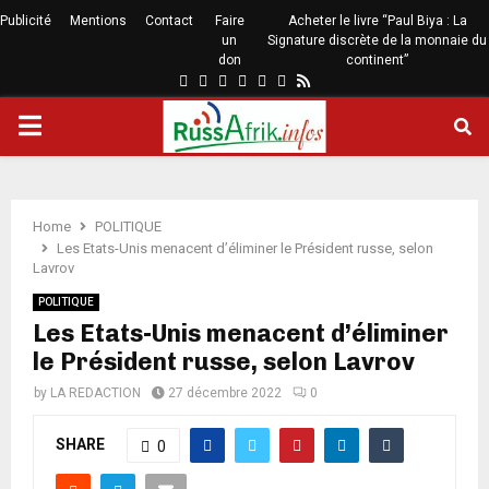
Publicité
Mentions
Contact
Faire
Acheter le livre “Paul Biya : La
un
Signature discrète de la monnaie du
don
continent”
Home
POLITIQUE
Les Etats-Unis menacent d’éliminer le Président russe, selon
Lavrov
POLITIQUE
Les Etats-Unis menacent d’éliminer
le Président russe, selon Lavrov
by
LA REDACTION
27 décembre 2022
0
SHARE
0