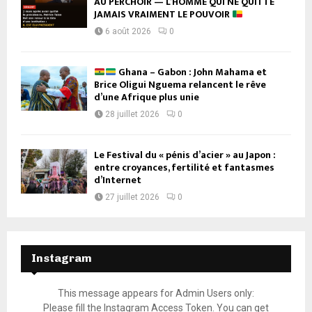
AU PERCHOIR — L’HOMME QUI NE QUITTE
JAMAIS VRAIMENT LE POUVOIR
6 août 2026
0
Ghana – Gabon : John Mahama et
Brice Oligui Nguema relancent le rêve
d’une Afrique plus unie
28 juillet 2026
0
Le Festival du « pénis d’acier » au Japon :
entre croyances, fertilité et fantasmes
d’Internet
27 juillet 2026
0
Instagram
This message appears for Admin Users only:
Please fill the Instagram Access Token. You can get