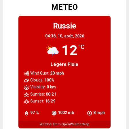
METEO
Russie
04:38,
10, août, 2026
12
°C
Légère Pluie
Wind Gust:
20 mph
Clouds:
100%
Visibility:
0 km
Sunrise:
00:21
Sunset:
16:29
97 %
1002 mb
8 mph
Weather from OpenWeatherMap