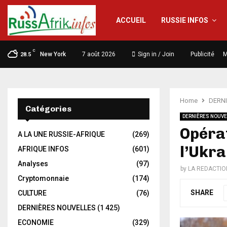
ACCUEIL
RUSSIE INFOS
C
New York
7 août 2026
Sign in / Join
Publicité
M
28.5
Home
DERN
Catégories
DERNIÈRES NOUVE
Opérat
A LA UNE RUSSIE-AFRIQUE
(269)
l’Ukra
AFRIQUE INFOS
(601)
Analyses
(97)
by
LA REDACTIO
Cryptomonnaie
(174)
SHARE
CULTURE
(76)
DERNIÈRES NOUVELLES
(1 425)
ECONOMIE
(329)