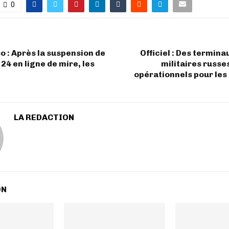
0
o : Après la suspension de
Officiel : Des termina
24 en ligne de mire, les
militaires russ
opérationnels pour les
LA REDACTION
ON