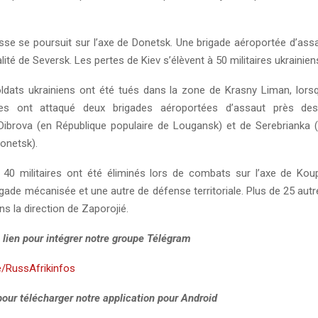
usse se poursuit sur l’axe de Donetsk. Une brigade aéroportée d’assa
alité de Seversk. Les pertes de Kiev s’élèvent à 50 militaires ukrainien
ldats ukrainiens ont été tués dans la zone de Krasny Liman, lors
s ont attaqué deux brigades aéroportées d’assaut près des
ibrova (en République populaire de Lougansk) et de Serebrianka 
onetsk).
e 40 militaires ont été éliminés lors de combats sur l’axe de Ko
gade mécanisée et une autre de défense territoriale. Plus de 25 autr
ns la direction de Zaporojié.
 lien pour intégrer notre groupe Télégram
e/RussAfrikinfos
 pour télécharger notre application pour Android