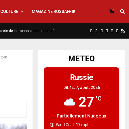
0
CULTURE
MAGAZINE RUSSAFRIK
iscrète de la monnaie du continent”
METEO
n 24h
Russie
08:42,
7, août, 2026
27
°C
Partiellement Nuageux
Wind Gust:
17 mph