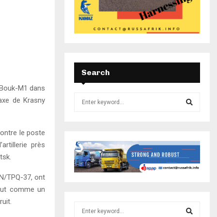
Search
e Bouk-M1 dans
’axe de Krasny
contre le poste
tillerie près
tsk.
AN/TPQ-37, ont
tout comme un
uit.