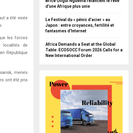
Brice Oligui Nguema relancent le rêve
d’une Afrique plus unie
ut a été visée
Le Festival du « pénis d’acier » au
s.
Japon : entre croyances, fertilité et
fantasmes d’Internet
que les forces
Africa Demands a Seat at the Global
 localités de
Table: ECOSOCC Forum 2026 Calls for a
(en République
New International Order
upiansk, menés
es ont été pris