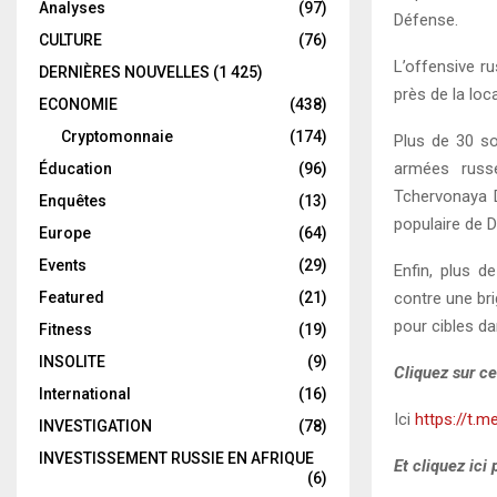
Analyses
(97)
Défense.
CULTURE
(76)
L’offensive r
DERNIÈRES NOUVELLES
(1 425)
près de la loc
ECONOMIE
(438)
Cryptomonnaie
(174)
Plus de 30 so
armées russe
Éducation
(96)
Tchervonaya D
Enquêtes
(13)
populaire de D
Europe
(64)
Events
(29)
Enfin, plus d
Featured
(21)
contre une bri
pour cibles da
Fitness
(19)
INSOLITE
(9)
Cliquez sur ce
International
(16)
Ici
https://t.m
INVESTIGATION
(78)
INVESTISSEMENT RUSSIE EN AFRIQUE
Et cliquez ici
(6)