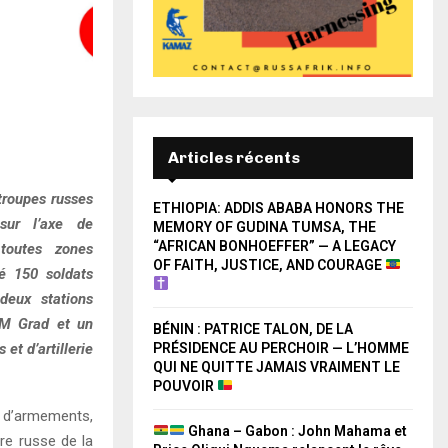
Articles récents
troupes russes
ETHIOPIA: ADDIS ABABA HONORS THE
sur l’axe de
MEMORY OF GUDINA TUMSA, THE
“AFRICAN BONHOEFFER” — A LEGACY
toutes zones
OF FAITH, JUSTICE, AND COURAGE
é 150 soldats
 deux stations
RM Grad et un
BÉNIN : PATRICE TALON, DE LA
PRÉSIDENCE AU PERCHOIR — L’HOMME
et d’artillerie
QUI NE QUITTE JAMAIS VRAIMENT LE
POUVOIR
e d’armements,
Ghana – Gabon : John Mahama et
ère russe de la