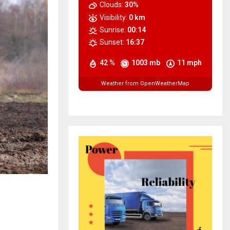
Clouds:
30%
Visibility:
0 km
Sunrise:
00:14
Sunset:
16:37
42 %
1003 mb
11 mph
Weather from OpenWeatherMap