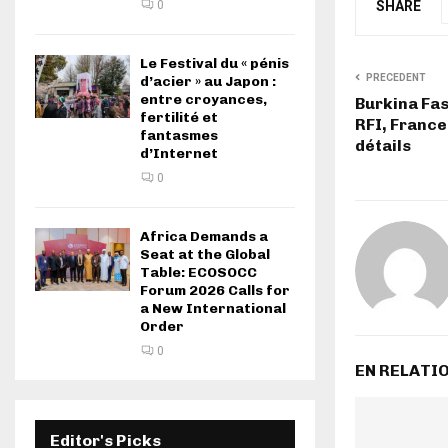
0
SHARE
Le Festival du « pénis
PRECEDENT
d’acier » au Japon :
entre croyances,
Burkina Fas
fertilité et
RFI, France 
fantasmes
détails
d’Internet
0
Africa Demands a
Seat at the Global
Table: ECOSOCC
Forum 2026 Calls for
a New International
Order
0
EN RELATI
Editor's Picks