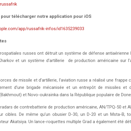
y/russafrik
i pour télécharger notre application pour iOS
apple.com/app/russafrik-infos/id1635239033
tes
rospatiales russes ont détruit un système de défense antiaérienn
Kharkov et un système d’artillerie de production américaine sur l
forces de missile et d’artillerie, l’aviation russe a réalisé une frappe 
ent d’une brigade mécanisée et un entrepôt de missiles et d’ar
(Bakhmout) et Novo-oukraïnka dans la République populaire de Done
 radars de contrebatterie de production américaine, AN/TPQ-50 et 
our cibles. De même qu’un obusier D-30, un D-20 et un Msta-B, 
eur Akatsiya. Un lance-roquettes multiple Grad a également été détr