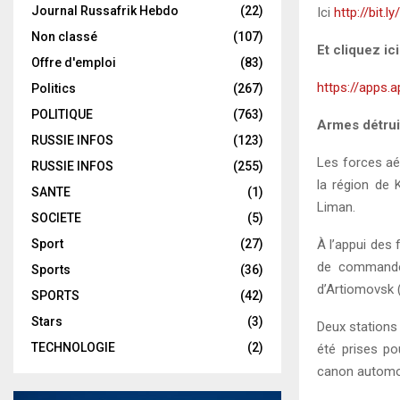
Journal Russafrik Hebdo
(22)
Ici
http://bit.l
Non classé
(107)
Et cliquez ic
Offre d'emploi
(83)
https://apps.
Politics
(267)
POLITIQUE
(763)
Armes détrui
RUSSIE INFOS
(123)
Les forces aé
RUSSIE INFOS
(255)
la région de 
SANTE
(1)
Liman.
SOCIETE
(5)
Sport
(27)
À l’appui des 
de commandem
Sports
(36)
d’Artiomovsk 
SPORTS
(42)
Stars
(3)
Deux stations
TECHNOLOGIE
(2)
été prises p
canon automot