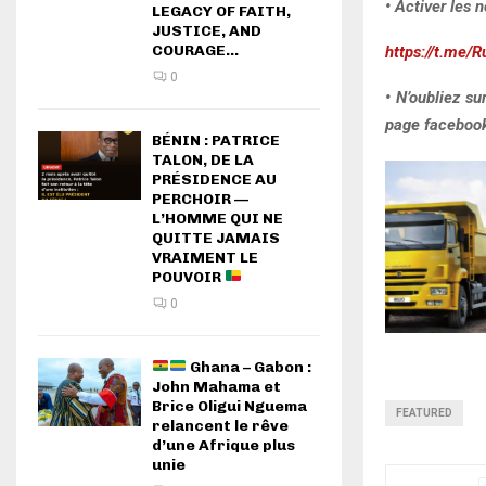
• Activer les n
LEGACY OF FAITH,
JUSTICE, AND
COURAGE...
https://t.me/R
0
• N’oubliez s
page facebook 
BÉNIN : PATRICE
TALON, DE LA
PRÉSIDENCE AU
PERCHOIR —
L’HOMME QUI NE
QUITTE JAMAIS
VRAIMENT LE
POUVOIR
0
Ghana – Gabon :
John Mahama et
Brice Oligui Nguema
FEATURED
relancent le rêve
d’une Afrique plus
unie