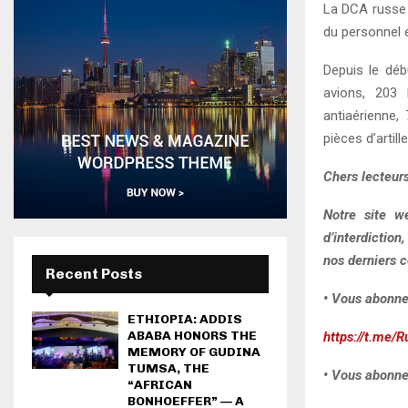
La DCA russe a
du personnel 
Depuis le déb
avions, 203 
antiaérienne,
pièces d’artill
Chers lecteurs
Notre site w
d’interdiction
nos derniers c
Recent Posts
• Vous abonne
ETHIOPIA: ADDIS
ABABA HONORS THE
https://t.me/R
MEMORY OF GUDINA
TUMSA, THE
• Vous abonne
“AFRICAN
BONHOEFFER” — A