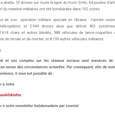
 abattu 10 drones sur toute la ligne du front. Enfin, 64 postes d’artil
et du matériel militaires ont été bombardés dans 102 zones.
ut de son opération militaire spéciale en Ukraine l’armée russ
hélicoptères et 2.944 drones ainsi que détruit 402 systèm
 7.614 chars et autres blindés, 988 véhicules de lance-roquettes m
erie de terrain et de mortier, et 8.159 autres véhicules militaires.
,
eb et nos comptes sur les réseaux sociaux sont menacés de r
, en raison des circonstances actuelles. Par conséquent, afin de res
ontenus, il vous est possible de :
r à notre
ussAfrikinfos
r à notre newsletter hebdomadaire par courriel