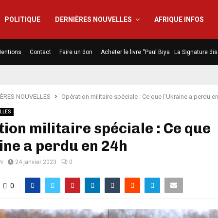
POLITIQUE
DERNIÈRES NOUVELLES
AFRIQUE INFOS
entions
Contact
Faire un don
Acheter le livre “Paul Biya : La Signature d
IÈRES NOUVELLES
Opération militaire spéciale : Ce que l’Ukraine a perdu e
LLES
ion militaire spéciale : Ce que
ine a perdu en 24h
N
24 janvier 2023
0
0