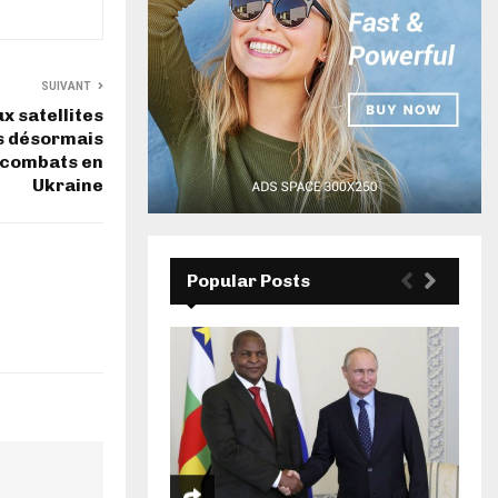
SUIVANT
ux satellites
es désormais
 combats en
Ukraine
Popular Posts