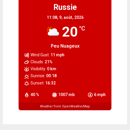
Russie
11:08,
9, août, 2026
20
°C
Peu Nuageux
Wind Gust:
11 mph
Clouds:
21%
Visibility:
0 km
Sunrise:
00:18
Sunset:
16:32
40 %
1007 mb
6 mph
Weather from OpenWeatherMap