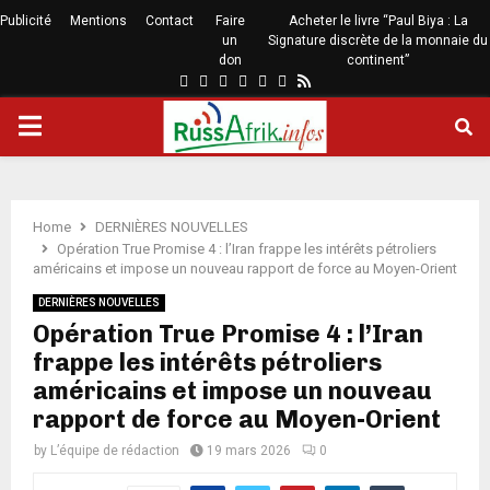
Publicité
Mentions
Contact
Faire
Acheter le livre “Paul Biya : La
un
Signature discrète de la monnaie du
don
continent”
Home
DERNIÈRES NOUVELLES
Opération True Promise 4 : l’Iran frappe les intérêts pétroliers
américains et impose un nouveau rapport de force au Moyen-Orient
DERNIÈRES NOUVELLES
Opération True Promise 4 : l’Iran
frappe les intérêts pétroliers
américains et impose un nouveau
rapport de force au Moyen-Orient
by
L’équipe de rédaction
19 mars 2026
0