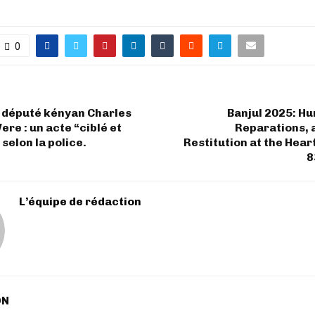
0
 député kényan Charles
Banjul 2025: H
re : un acte “ciblé et
Reparations, 
selon la police.
Restitution at the Hear
8
L’équipe de rédaction
ON