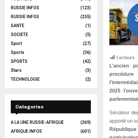
RUSSIE INFOS
(123)
RUSSIE INFOS
(255)
SANTE
(1)
SOCIETE
(5)
Sport
(27)
Sports
(36)
Lecteurs :
SPORTS
(42)
L’ancien p
Stars
(3)
procédure
TECHNOLOGIE
(2)
l’intermédi
2025 l’ouv
parlementair
Categories
Sénateur de
apporté un s
A LA UNE RUSSIE-AFRIQUE
(269)
République
AFRIQUE INFOS
(601)
participati