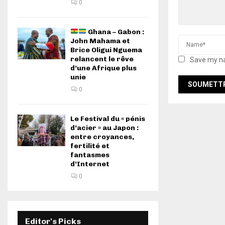
0
Ghana – Gabon :
John Mahama et
Brice Oligui Nguema
relancent le rêve
Save my na
d’une Afrique plus
unie
0
Le Festival du « pénis
d’acier » au Japon :
entre croyances,
fertilité et
fantasmes
d’Internet
0
Editor's Picks