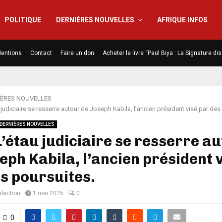
POLITIQUE
DERNIÈRES NOUVELLES
AFRIQUE INFOS
entions
Contact
Faire un don
Acheter le livre “Paul Biya : La Signature d
IÈRES NOUVELLES
 judiciaire se resserre autour de Joseph Kabila, l’ancien président visé par des
DERNIÈRES NOUVELLES
L’étau judiciaire se resserre a
eph Kabila, l’ancien président 
s poursuites.
édaction
1 mai 2025
0
0