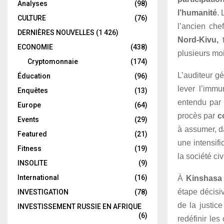
Analyses
(98)
l’humanité
.
CULTURE
(76)
l’ancien che
DERNIÈRES NOUVELLES
(1 426)
Nord-Kivu,
t
ECONOMIE
(438)
plusieurs moi
Cryptomonnaie
(174)
L’auditeur g
Éducation
(96)
lever l’immu
Enquêtes
(13)
entendu par 
Europe
(64)
procès par
c
Events
(29)
à assumer, 
Featured
(21)
une intensif
Fitness
(19)
la société ci
INSOLITE
(9)
International
(16)
À
Kinshasa
étape décisiv
INVESTIGATION
(78)
de la justice
INVESTISSEMENT RUSSIE EN AFRIQUE
(6)
redéfinir les