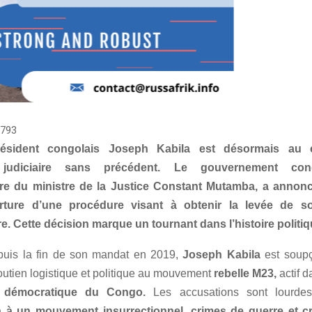
793
résident congolais Joseph Kabila est désormais au
 judiciaire sans précédent. Le gouvernement cong
aire du ministre de la Justice Constant Mutamba, a annoncé
erture d’une procédure visant à obtenir la levée de s
e. Cette décision marque un tournant dans l’histoire politi
puis la fin de son mandat en 2019,
Joseph Kabila
est soupç
outien logistique et politique au mouvement
rebelle M23,
actif d
 démocratique du Congo.
Les accusations sont lourde
on à un mouvement insurrectionnel, crimes de guerre et c