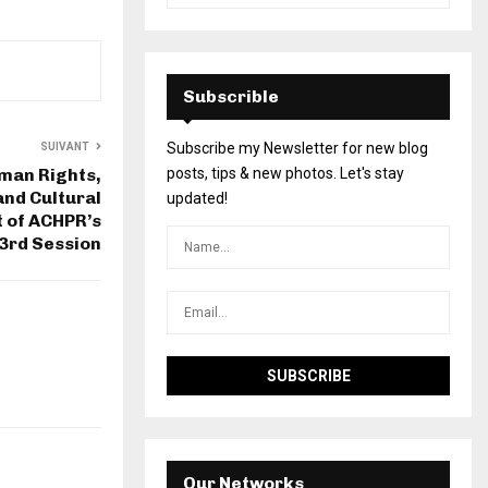
Subscrible
Subscribe my Newsletter for new blog
SUIVANT
uman Rights,
posts, tips & new photos. Let's stay
and Cultural
updated!
t of ACHPR’s
3rd Session
Our Networks