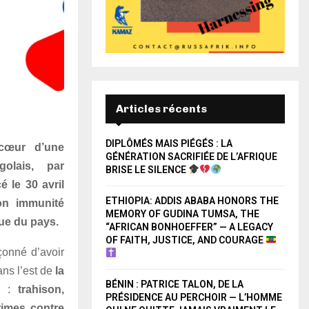
Articles récents
DIPLÔMÉS MAIS PIÉGÉS : LA
 cœur d’une
GÉNÉRATION SACRIFIÉE DE L’AFRIQUE
olais, par
BRISE LE SILENCE
 le 30 avril
ETHIOPIA: ADDIS ABABA HONORS THE
on immunité
MEMORY OF GUDINA TUMSA, THE
que du pays.
“AFRICAN BONHOEFFER” — A LEGACY
OF FAITH, JUSTICE, AND COURAGE
onné d’avoir
ans l’est de
la
BÉNIN : PATRICE TALON, DE LA
s :
trahison,
PRÉSIDENCE AU PERCHOIR — L’HOMME
rimes contre