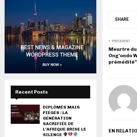
SHARE
PRECEDENT
Meurtre du
Ong’ondo We
prémédité” 
Recent Posts
DIPLÔMÉS MAIS
PIÉGÉS : LA
GÉNÉRATION
SACRIFIÉE DE
L’AFRIQUE BRISE LE
EN RELATI
SILENCE