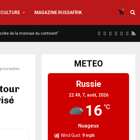
0
CULTURE
MAGAZINE RUSSAFRIK
iscrète de la monnaie du continent”
METEO
 poursuites.
Russie
utour
22:49,
7, août, 2026
visé
16
°C
Nuageux
Wind Gust:
9 mph