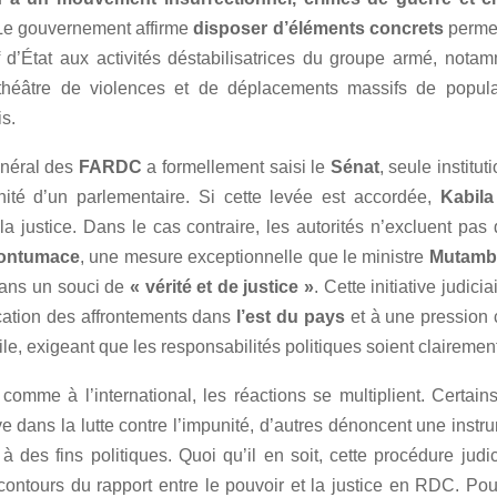
 Le gouvernement affirme
disposer d’éléments concrets
permet
f d’État aux activités déstabilisatrices du groupe armé, not
héâtre de violences et de déplacements massifs de popula
s.
énéral des
FARDC
a formellement saisi le
Sénat
, seule institut
nité d’un parlementaire. Si cette levée est accordée,
Kabila
la justice. Dans le cas contraire, les autorités n’excluent pas
ontumace
, une mesure exceptionnelle que le ministre
Mutamb
dans un souci de
« vérité et de justice »
. Cette initiative judicia
ication des affrontements dans
l’est du pays
et à une pression 
vile, exigeant que les responsabilités politiques soient clairement
comme à l’international, les réactions se multiplient. Certain
e dans la lutte contre l’impunité, d’autres dénoncent une instr
 à des fins politiques. Quoi qu’il en soit, cette procédure judic
 contours du rapport entre le pouvoir et la justice en RDC. Po