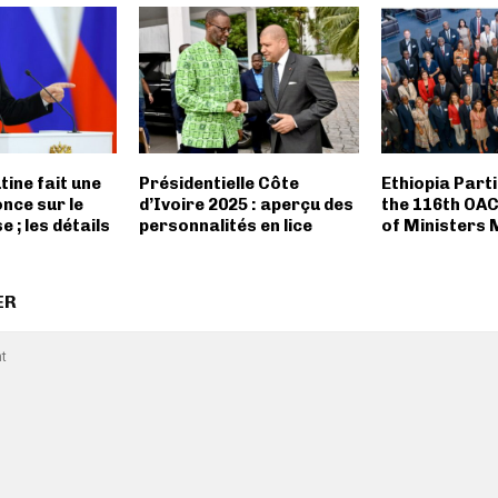
tine fait une
Présidentielle Côte
Ethiopia Parti
nce sur le
d’Ivoire 2025 : aperçu des
the 116th OAC
 ; les détails
personnalités en lice
of Ministers 
ER