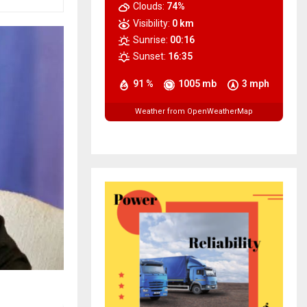
Clouds:
74%
Visibility:
0 km
Sunrise:
00:16
Sunset:
16:35
91 %
1005 mb
3 mph
Weather from OpenWeatherMap