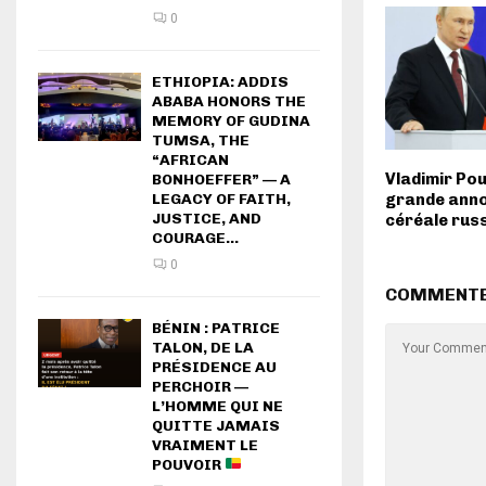
0
ETHIOPIA: ADDIS
ABABA HONORS THE
MEMORY OF GUDINA
TUMSA, THE
“AFRICAN
Vladimir Pou
BONHOEFFER” — A
grande anno
LEGACY OF FAITH,
JUSTICE, AND
céréale russe
COURAGE...
0
COMMENT
BÉNIN : PATRICE
TALON, DE LA
PRÉSIDENCE AU
PERCHOIR —
L’HOMME QUI NE
QUITTE JAMAIS
VRAIMENT LE
POUVOIR