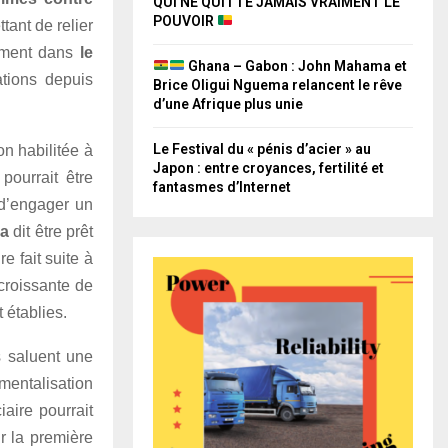
QUI NE QUITTE JAMAIS VRAIMENT LE
POUVOIR
tant de relier
amment dans
le
Ghana – Gabon : John Mahama et
tions depuis
Brice Oligui Nguema relancent le rêve
d’une Afrique plus unie
Le Festival du « pénis d’acier » au
ion habilitée à
Japon : entre croyances, fertilité et
pourrait être
fantasmes d’Internet
 d’engager un
a
dit être prêt
ire fait suite à
croissante de
 établies.
s saluent une
umentalisation
iaire pourrait
ur la première