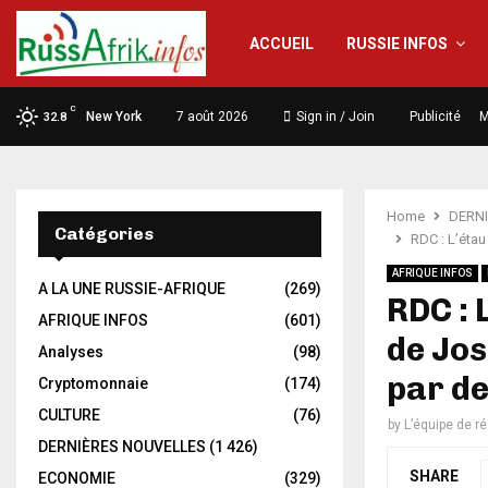
ACCUEIL
RUSSIE INFOS
C
New York
7 août 2026
Sign in / Join
Publicité
M
32.8
Home
DERN
Catégories
RDC : L’étau
AFRIQUE INFOS
A LA UNE RUSSIE-AFRIQUE
(269)
RDC : 
AFRIQUE INFOS
(601)
de Jos
Analyses
(98)
par de
Cryptomonnaie
(174)
CULTURE
(76)
by
L’équipe de r
DERNIÈRES NOUVELLES
(1 426)
SHARE
ECONOMIE
(329)