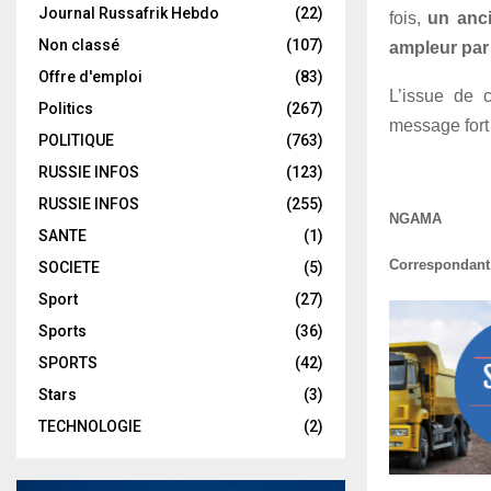
Journal Russafrik Hebdo
(22)
fois,
un anci
Non classé
(107)
ampleur par 
Offre d'emploi
(83)
L’issue de 
Politics
(267)
message fort 
POLITIQUE
(763)
RUSSIE INFOS
(123)
RUSSIE INFOS
(255)
NGAMA
SANTE
(1)
Correspondant
SOCIETE
(5)
Sport
(27)
Sports
(36)
SPORTS
(42)
Stars
(3)
TECHNOLOGIE
(2)