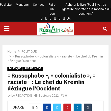
Publicité
Mentions
Contact
Faire
Acheter le livre “Paul Biya : La
un
Signature discrète de la monnaie du
don
continent”
Home
POLITIQUE
« Russophobe », « colonialiste », « raciste » : Le chef du Kremlin
dézingue l’Occident
POLITIQUE
RUSSIE INFOS
« Russophobe », « colonialiste », «
raciste » : Le chef du Kremlin
dézingue l’Occident
by
LA REDACTION
4 octobre 2022
0
SHARE
0