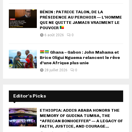
BÉNIN : PATRICE TALON, DE LA
PRÉSIDENCE AU PERCHOIR — L’HOMME
QUI NE QUITTE JAMAIS VRAIMENT LE
POUVOIR
6 août 2026
0
Ghana – Gabon : John Mahama et
Brice Oligui Nguema relancent le rêve
d’une Afrique plus unie
28 juillet 2026
0
Editor's Picks
ETHIOPIA: ADDIS ABABA HONORS THE
MEMORY OF GUDINA TUMSA, THE
“AFRICAN BONHOEFFER” — A LEGACY OF
FAITH, JUSTICE, AND COURAGE...