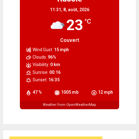
11:31,
8, août, 2026
23
°C
Couvert
Wind Gust:
15 mph
Clouds:
96%
Visibility:
0 km
Sunrise:
00:16
Sunset:
16:35
47 %
1005 mb
12 mph
Weather from OpenWeatherMap