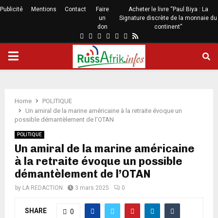
Publicité
Mentions
Contact
Faire
Acheter le livre “Paul Biya : La
un
Signature discrète de la monnaie du
don
continent”
Home
POLITIQUE
Un amiral de la marine américaine à la retraite évoque un
possible démantèlement de l’OTAN
POLITIQUE
Un amiral de la marine américaine
à la retraite évoque un possible
démantèlement de l’OTAN
by
LA REDACTION
3 mars 2025
0
SHARE
0