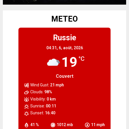
METEO
Russie
04:31,
6, août, 2026
19
°C
Couvert
Wind Gust:
21 mph
Clouds:
98%
Visibility:
0 km
Sunrise:
00:11
Sunset:
16:40
41 %
1012 mb
11 mph