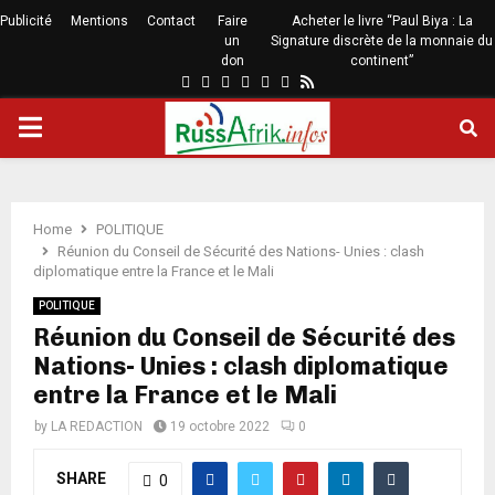
Publicité
Mentions
Contact
Faire
Acheter le livre “Paul Biya : La
un
Signature discrète de la monnaie du
don
continent”
Home
POLITIQUE
Réunion du Conseil de Sécurité des Nations- Unies : clash
diplomatique entre la France et le Mali
POLITIQUE
Réunion du Conseil de Sécurité des
Nations- Unies : clash diplomatique
entre la France et le Mali
by
LA REDACTION
19 octobre 2022
0
SHARE
0