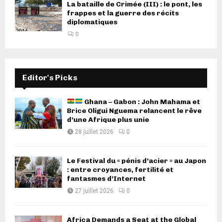
La bataille de Crimée (III) : le pont, les
frappes et la guerre des récits
diplomatiques
0
Editor's Picks
Ghana – Gabon : John Mahama et
Brice Oligui Nguema relancent le rêve
d’une Afrique plus unie
28 juillet 2026
0
Le Festival du « pénis d’acier » au Japon
: entre croyances, fertilité et
fantasmes d’Internet
27 juillet 2026
0
Africa Demands a Seat at the Global