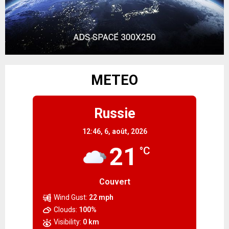
METEO
Russie
12:46,
6, août, 2026
21
°C
Couvert
Wind Gust:
22 mph
Clouds:
100%
Visibility:
0 km