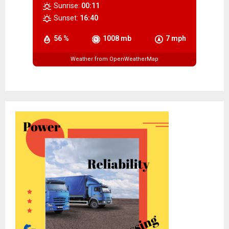
Sunrise:
00:11
Sunset:
16:40
56 %
1008 mb
7 mph
Weather from OpenWeatherMap