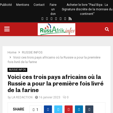
Publicité
Mentions
Contact
Faire
Acheter le livre “Paul Biya : La
un
Signature discrète de la monnaie du
don
continent”
Home
RUSSIE INFOS
Voici ces trois pays africains où la Russie a pour la première
fois livré de la farine
RUSSIE INFOS
Voici ces trois pays africains où la
Russie a pour la première fois livré
de la farine
by
LA REDACTION
16 janvier 2023
0
SHARE
1