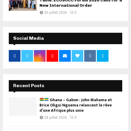
Table: ECOSOCC Forum 2026 Calls for a
New International Order
26 juillet 2026
0
Social Media
Recent Posts
Ghana – Gabon : John Mahama et
Brice Oligui Nguema relancent le rêve
d’une Afrique plus unie
28 juillet 2026
0