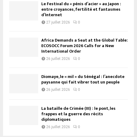
Le Festival du « pénis d’acier » au Japon :
entre croyances, fertilité et fantasmes
d’Internet
27 juillet 2026
0
Africa Demands a Seat at the Global Table:
ECOSOCC Forum 2026 Calls for a New
International Order
26 juillet 2026
0
Diomaye, le « mil » du Sénégal : l’anecdote
paysanne qui fait vibrer tout un peuple
26 juillet 2026
0
La bataille de Crimée (III) : le pont, les
frappes et la guerre des récits
diplomatiques
26 juillet 2026
0