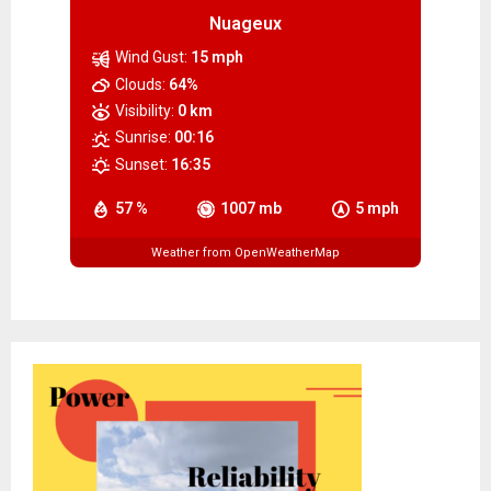
Nuageux
Wind Gust:
15 mph
Clouds:
64%
Visibility:
0 km
Sunrise:
00:16
Sunset:
16:35
57 %
1007 mb
5 mph
Weather from OpenWeatherMap