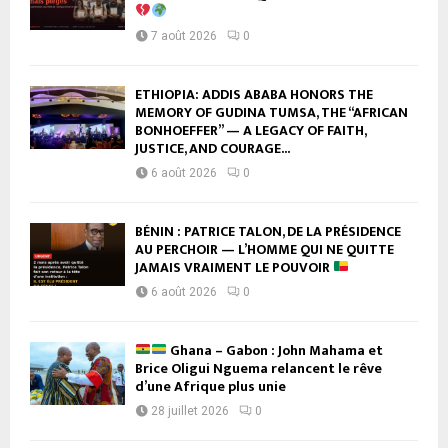
7 août 2026
0
ETHIOPIA: ADDIS ABABA HONORS THE
MEMORY OF GUDINA TUMSA, THE “AFRICAN
BONHOEFFER” — A LEGACY OF FAITH,
JUSTICE, AND COURAGE...
6 août 2026
0
BÉNIN : PATRICE TALON, DE LA PRÉSIDENCE
AU PERCHOIR — L’HOMME QUI NE QUITTE
JAMAIS VRAIMENT LE POUVOIR
6 août 2026
0
Ghana – Gabon : John Mahama et
Brice Oligui Nguema relancent le rêve
d’une Afrique plus unie
28 juillet 2026
0