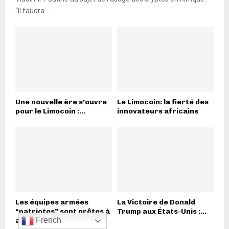
“Il faudra...
Une nouvelle ère s’ouvre
Le Limocoin: la fierté des
pour le Limocoin :...
innovateurs africains
Les équipes armées
La Victoire de Donald
“patriotes” sont prêtes à
Trump aux États-Unis :...
French
agir...