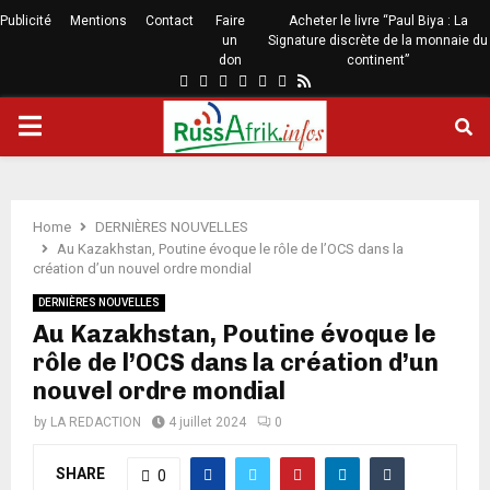
Publicité
Mentions
Contact
Faire
Acheter le livre “Paul Biya : La
un
Signature discrète de la monnaie du
don
continent”
Home
DERNIÈRES NOUVELLES
Au Kazakhstan, Poutine évoque le rôle de l’OCS dans la
création d’un nouvel ordre mondial
DERNIÈRES NOUVELLES
Au Kazakhstan, Poutine évoque le
rôle de l’OCS dans la création d’un
nouvel ordre mondial
by
LA REDACTION
4 juillet 2024
0
SHARE
0