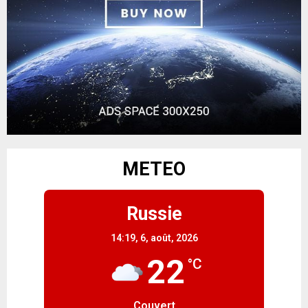
METEO
Russie
14:19,
6, août, 2026
22
°C
Couvert