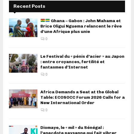
Recent Posts
Ghana – Gabon : John Mahama et
Brice Oligui Nguema relancent le rêve
d’une Afrique plus unie
0
Le Festival du « pénis d’acier » au Japon
: entre croyances, fertilité et
fantasmes d’Internet
0
Africa Demands a Seat at the Global
Table: ECOSOCC Forum 2026 Calls for a
New International Order
0
Diomaye, le « mil » du Sénégal :
l’anecdote paysanne qui fait vibrer