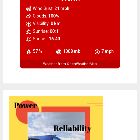
Wind Gust:
21 mph
Clouds:
100%
Visibility:
0 km
Sunrise:
00:11
Sunset:
16:40
57 %
1008 mb
7 mph
Weather from OpenWeatherMap