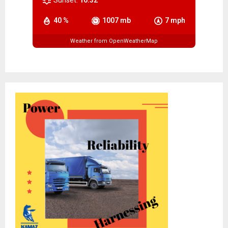
40 %
1007 mb
7 mph
Weather from OpenWeatherMap