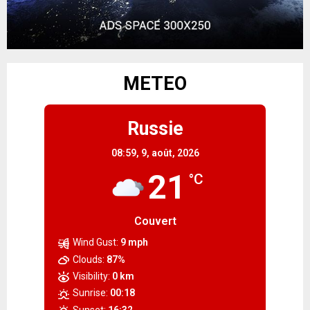
METEO
Russie
08:59,
9, août, 2026
21
°C
Couvert
Wind Gust:
9 mph
Clouds:
87%
Visibility:
0 km
Sunrise:
00:18
Sunset:
16:32