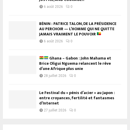
6 août 2026
0
BÉNIN : PATRICE TALON, DE LA PRÉSIDENCE
AU PERCHOIR — L’HOMME QUI NE QUITTE
JAMAIS VRAIMENT LE POUVOIR
6 août 2026
0
Ghana – Gabon : John Mahama et
Brice Oligui Nguema relancent le rêve
d’une Afrique plus unie
28 juillet 2026
0
Le Festival du « pénis d’acier » au Japon :
entre croyances, fertilité et fantasmes
d’Internet
27 juillet 2026
0