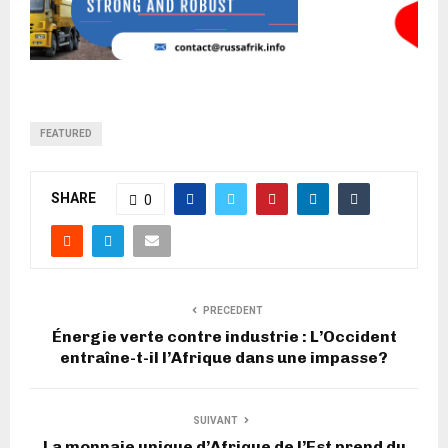
FEATURED
SHARE
0
PRECEDENT
Énergie verte contre industrie : L’Occident
entraîne-t-il l’Afrique dans une impasse?
SUIVANT
La monnaie unique d’Afrique de l’Est prend du