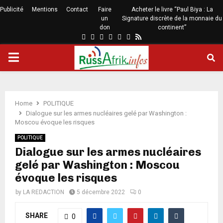
Publicité
Mentions
Contact
Faire
Acheter le livre “Paul Biya : La
un
Signature discrète de la monnaie du
don
continent”
Home
POLITIQUE
Dialogue sur les armes nucléaires gelé par Washington :
Moscou évoque les risques
POLITIQUE
Dialogue sur les armes nucléaires
gelé par Washington : Moscou
évoque les risques
by
LA REDACTION
5 décembre 2022
0
SHARE
0