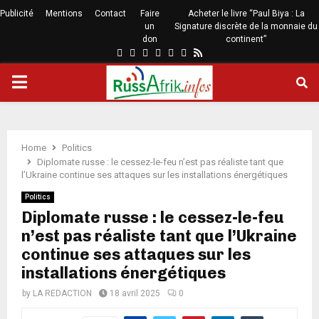
Publicité
Mentions
Contact
Faire
Acheter le livre “Paul Biya : La
un
Signature discrète de la monnaie du
don
continent”
Home
Politics
Diplomate russe : le cessez-le-feu n’est pas réaliste tant que
l’Ukraine continue ses attaques sur les installations énergétiques
Politics
Diplomate russe : le cessez-le-feu
n’est pas réaliste tant que l’Ukraine
continue ses attaques sur les
installations énergétiques
by
LA REDACTION
18 avril 2025
0