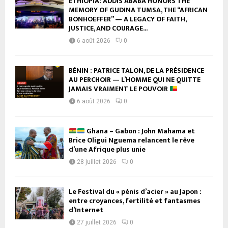
ETHIOPIA: ADDIS ABABA HONORS THE
MEMORY OF GUDINA TUMSA, THE “AFRICAN
BONHOEFFER” — A LEGACY OF FAITH,
JUSTICE, AND COURAGE...
6 août 2026
0
BÉNIN : PATRICE TALON, DE LA PRÉSIDENCE
AU PERCHOIR — L’HOMME QUI NE QUITTE
JAMAIS VRAIMENT LE POUVOIR
6 août 2026
0
Ghana – Gabon : John Mahama et
Brice Oligui Nguema relancent le rêve
d’une Afrique plus unie
28 juillet 2026
0
Le Festival du « pénis d’acier » au Japon :
entre croyances, fertilité et fantasmes
d’Internet
27 juillet 2026
0