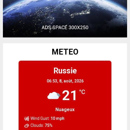
METEO
Russie
06:53,
8, août, 2026
21
°C
Nuageux
Wind Gust:
10 mph
Clouds:
75%