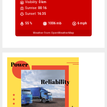
Visibility:
0 km
Sunrise:
00:16
Sunset:
16:35
55 %
1006 mb
6 mph
Weather from OpenWeatherMap