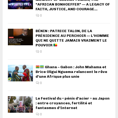
“AFRICAN BONHOEFFER” — A LEGACY OF
FAITH, JUSTICE, AND COURAGE...
0
BÉNIN : PATRICE TALON, DE LA
PRÉSIDENCE AU PERCHOIR — L’HOMME
QUI NE QUITTE JAMAIS VRAIMENT LE
POUVOIR
0
Ghana – Gabon : John Mahama et
Brice Oligui Nguema relancent le rêve
d’une Afrique plus unie
0
Le Festival du « pénis d’acier » au Japon
: entre croyances, fertilité et
fantasmes d’Internet
0