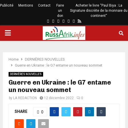
Publicité
Mentions
Contact
Faire
Acheter le livre “Paul Biya : La
un
Signature discrète de la monnaie du
don
continent”
Home
DERNIÈRES NOUVELLES
Guerre en Ukraine : le G7 entame un nouveau sommet
DERNIÈRES NOUVELLES
Guerre en Ukraine : le G7 entame
un nouveau sommet
by
LA REDACTION
12 décembre 2022
0
SHARE
0