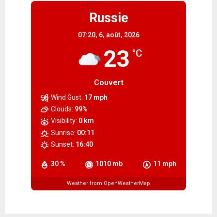
Russie
07:20,
6, août, 2026
23
°C
Couvert
Wind Gust:
17 mph
Clouds:
99%
Visibility:
0 km
Sunrise:
00:11
Sunset:
16:40
30 %
1010 mb
11 mph
Weather from OpenWeatherMap