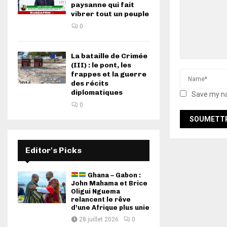
paysanne qui fait
vibrer tout un peuple
0
La bataille de Crimée
(III) : le pont, les
frappes et la guerre
des récits
diplomatiques
Save my na
0
Editor's Picks
Ghana – Gabon :
John Mahama et Brice
Oligui Nguema
relancent le rêve
d’une Afrique plus unie
28 juillet 2026
0