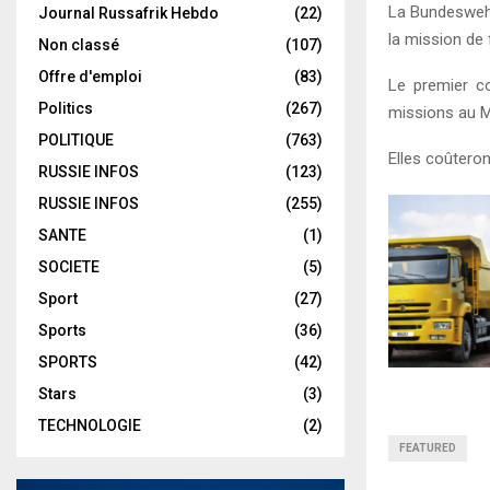
La Bundeswehr
Journal Russafrik Hebdo
(22)
la mission de
Non classé
(107)
Offre d'emploi
(83)
Le premier co
Politics
(267)
missions au Ma
POLITIQUE
(763)
Elles coûteron
RUSSIE INFOS
(123)
RUSSIE INFOS
(255)
SANTE
(1)
SOCIETE
(5)
Sport
(27)
Sports
(36)
SPORTS
(42)
Stars
(3)
TECHNOLOGIE
(2)
FEATURED