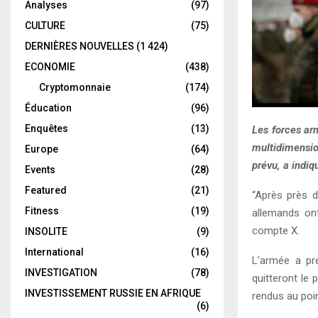
Analyses
(97)
CULTURE
(75)
DERNIÈRES NOUVELLES
(1 424)
ECONOMIE
(438)
Cryptomonnaie
(174)
Éducation
(96)
Enquêtes
(13)
Les forces arm
multidimensio
Europe
(64)
prévu, a indiq
Events
(28)
Featured
(21)
“Après près d
Fitness
(19)
allemands on
compte X.
INSOLITE
(9)
International
(16)
L’armée a pr
INVESTIGATION
(78)
quitteront le
INVESTISSEMENT RUSSIE EN AFRIQUE
rendus au poin
(6)