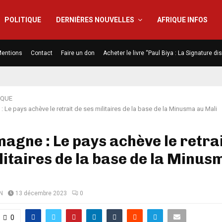
POLITIQUE
DERNIÈRES NOUVELLES
AFRIQUE INFOS
entions
Contact
Faire un don
Acheter le livre “Paul Biya : La Signature d
IQUE
: Le pays achève le retrait de ses militaires de la base de la Minusma au Mali
magne : Le pays achève le retra
litaires de la base de la Minus
N
13 décembre 2023
0
0