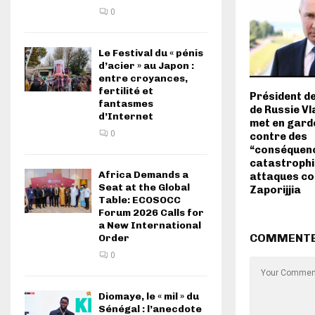
0
Le Festival du « pénis
d’acier » au Japon :
entre croyances,
fertilité et
Président de
fantasmes
de Russie Vl
d’Internet
met en gar
0
contre des
“conséquen
catastrophi
Africa Demands a
attaques co
Seat at the Global
Zaporijjia
Table: ECOSOCC
Forum 2026 Calls for
a New International
COMMENT
Order
0
Diomaye, le « mil » du
Sénégal : l’anecdote