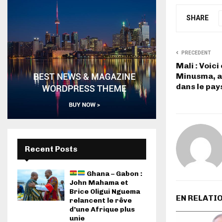
SHARE
PRECEDENT
Mali : Voici
Minusma, a
dans le pay
Recent Posts
Ghana – Gabon :
John Mahama et
Brice Oligui Nguema
EN RELATI
relancent le rêve
d’une Afrique plus
unie