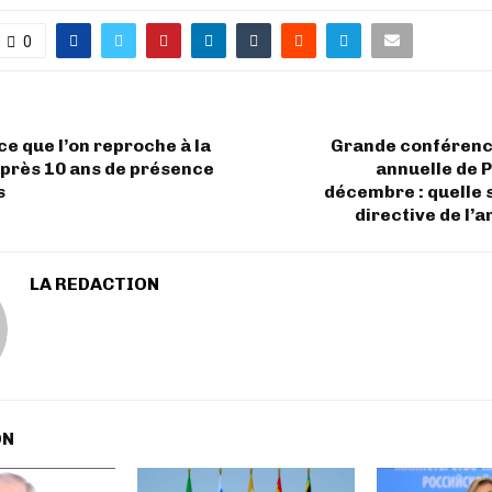
0
 ce que l’on reproche à la
Grande conférenc
près 10 ans de présence
annuelle de P
s
décembre : quelle s
directive de l’
LA REDACTION
ON