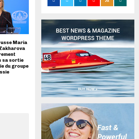
russe Maria
 Zakharova
rement
 sa sortie
rie du groupe
ssie