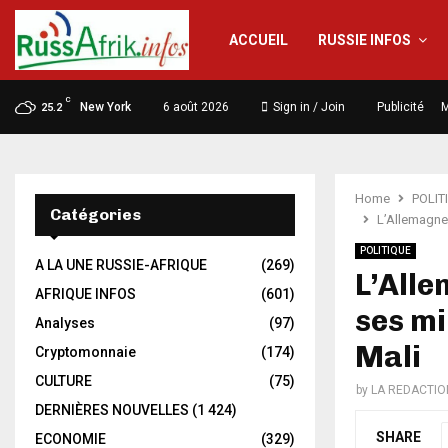
ACCUEIL
RUSSIE INFOS
C
New York
6 août 2026
Sign in / Join
Publicité
M
25.2
Home
POLIT
Catégories
L’Allemagne 
POLITIQUE
A LA UNE RUSSIE-AFRIQUE
(269)
L’Alle
AFRIQUE INFOS
(601)
ses mi
Analyses
(97)
Mali
Cryptomonnaie
(174)
CULTURE
(75)
by
LA REDACTIO
DERNIÈRES NOUVELLES
(1 424)
SHARE
ECONOMIE
(329)