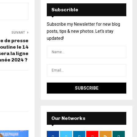
Subscrible
Subscribe my Newsletter for new blog
posts, tips & new photos. Let's stay
SUIVANT
updated!
e de presse
outine le 14
era la ligne
année 2024 ?
Our Networks