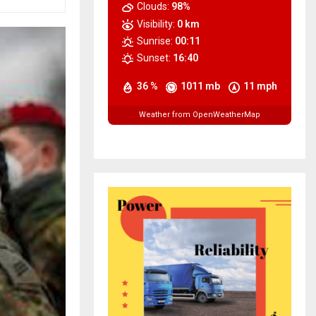
Clouds:
98%
Visibility:
0 km
Sunrise:
00:11
Sunset:
16:40
36 %
1011 mb
11 mph
Weather from OpenWeatherMap