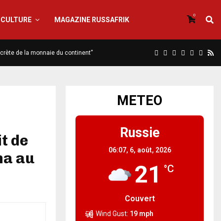
0
CULTURE
MAGAZINE RUSSAFRIK
iscrète de la monnaie du continent”
METEO
Russie
it de
06:07,
6, août, 2026
ma au
21
°C
Couvert
Wind Gust:
19 mph