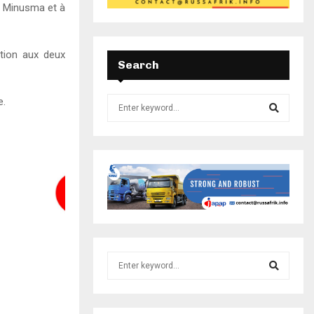
a Minusma et à
ation aux deux
Search
e.