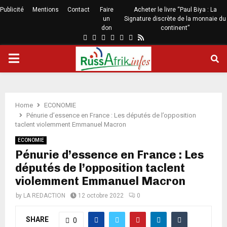
Publicité
Mentions
Contact
Faire
Acheter le livre “Paul Biya : La
un
Signature discrète de la monnaie du
don
continent”
Home
ECONOMIE
Pénurie d’essence en France : Les députés de l’opposition
taclent violemment Emmanuel Macron
ECONOMIE
Pénurie d’essence en France : Les
députés de l’opposition taclent
violemment Emmanuel Macron
by
LA REDACTION
12 octobre 2022
0
SHARE
0