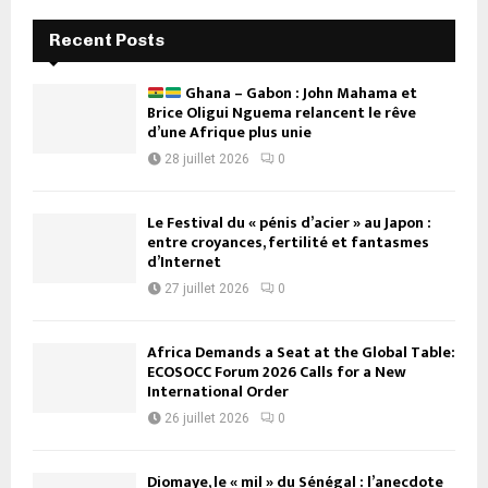
Recent Posts
Ghana – Gabon : John Mahama et
Brice Oligui Nguema relancent le rêve
d’une Afrique plus unie
28 juillet 2026
0
Le Festival du « pénis d’acier » au Japon :
entre croyances, fertilité et fantasmes
d’Internet
27 juillet 2026
0
Africa Demands a Seat at the Global Table:
ECOSOCC Forum 2026 Calls for a New
International Order
26 juillet 2026
0
Diomaye, le « mil » du Sénégal : l’anecdote