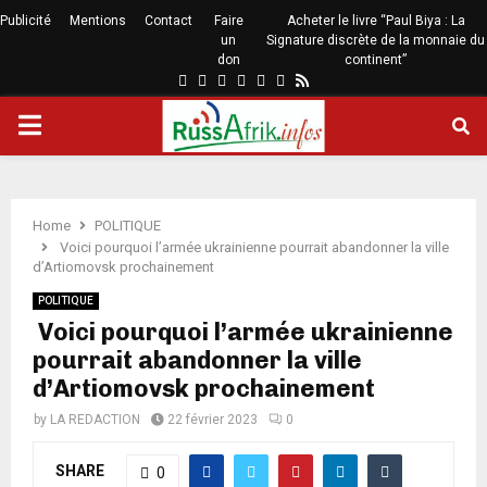
Publicité
Mentions
Contact
Faire
Acheter le livre “Paul Biya : La
un
Signature discrète de la monnaie du
don
continent”
Home
POLITIQUE
Voici pourquoi l’armée ukrainienne pourrait abandonner la ville
d’Artiomovsk prochainement
POLITIQUE
Voici pourquoi l’armée ukrainienne
pourrait abandonner la ville
d’Artiomovsk prochainement
by
LA REDACTION
22 février 2023
0
SHARE
0