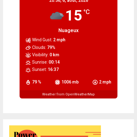
20:56,
6, août, 2026
15
°C
Nuageux
Wind Gust:
2 mph
Clouds:
79%
Visibility:
0 km
Sunrise:
00:14
Sunset:
16:37
79 %
1006 mb
2 mph
Weather from OpenWeatherMap