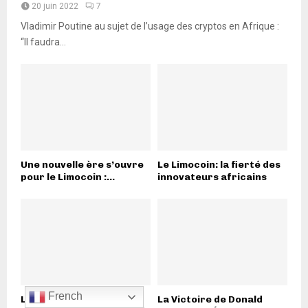
20 juin 2022
7
Vladimir Poutine au sujet de l’usage des cryptos en Afrique :
“Il faudra...
Une nouvelle ère s’ouvre
Le Limocoin: la fierté des
pour le Limocoin :...
innovateurs africains
French
Les équipes armées
La Victoire de Donald