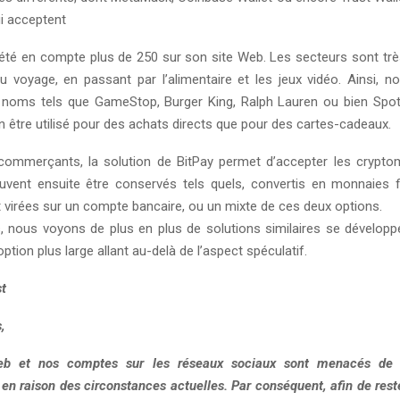
ui acceptent
iété en compte plus de 250 sur son site Web. Les secteurs sont très
 voyage, en passant par l’alimentaire et les jeux vidéo. Ainsi, 
 noms tels que GameStop, Burger King, Ralph Lauren ou bien Spoti
n être utilisé pour des achats directs que pour des cartes-cadeaux.
commerçants, la solution de BitPay permet d’accepter les crypto
vent ensuite être conservés tels quels, convertis en monnaies fi
t virées sur un compte bancaire, ou un mixte de ces deux options.
s, nous voyons de plus en plus de solutions similaires se développ
option plus large allant au-delà de l’aspect spéculatif.
t
,
eb et nos comptes sur les réseaux sociaux sont menacés de r
, en raison des circonstances actuelles. Par conséquent, afin de res