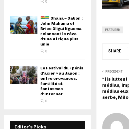
0
Ghana – Gabon :
John Mahama et
Brice Oligui Nguema
FEATURED
relancent le rêve
d’une Afrique plus
unie
SHARE
0
Le Festival du « pénis
PRECEDENT
d’acier » au Japon :
entre croyances,
“Ils luttent
fertilité et
médias, im
fantasmes
médias eux
d’Internet
serbe, Milo
0
Editor's Picks