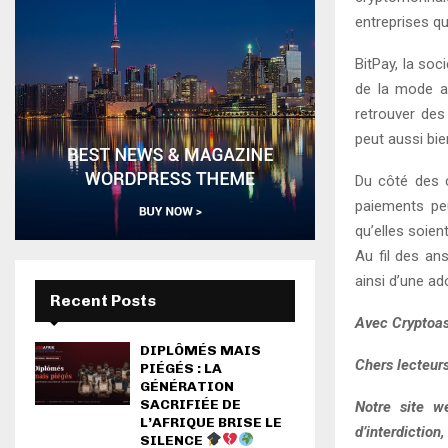
entreprises q
BitPay, la soc
de la mode au
retrouver des
peut aussi bie
Du côté des 
paiements peu
qu’elles soien
Au fil des an
ainsi d’une ad
Recent Posts
Avec Cryptoas
DIPLÔMÉS MAIS
Chers lecteurs
PIÉGÉS : LA
GÉNÉRATION
SACRIFIÉE DE
Notre site w
L’AFRIQUE BRISE LE
d’interdiction
SILENCE