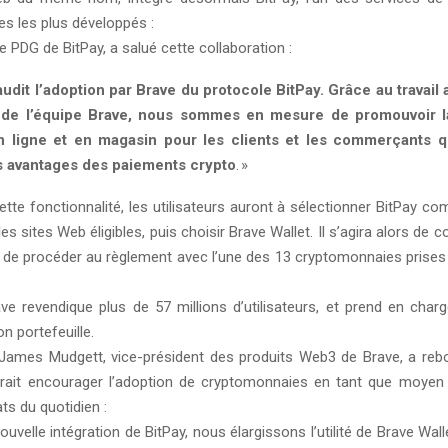
s les plus développés :
le PDG de BitPay, a salué cette collaboration :
udit l’adoption par Brave du protocole BitPay. Grâce au travail
de l’équipe Brave, nous sommes en mesure de promouvoir la
 ligne et en magasin pour les clients et les commerçants q
es avantages des paiements crypto
. »
cette fonctionnalité, les utilisateurs auront à sélectionner BitPay 
es sites Web éligibles, puis choisir Brave Wallet. Il s’agira alors de c
et de procéder au règlement avec l’une des 13 cryptomonnaies prises
ave revendique plus de 57 millions d’utilisateurs, et prend en char
n portefeuille.
James Mudgett, vice-président des produits Web3 de Brave, a rebon
rrait encourager l’adoption de cryptomonnaies en tant que moyen
ts du quotidien :
ouvelle intégration de BitPay, nous élargissons l’utilité de Brave Walle