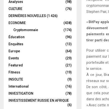
Analyses
(98)
cryptomonnaie
CULTURE
(76)
Stephen Pair, 
DERNIÈRES NOUVELLES
(1 426)
«
BitPay appla
ECONOMIE
(438)
dévouement 
Cryptomonnaie
(174)
paiements en
Éducation
(96)
tirer parti d
Enquêtes
(13)
Pour utiliser 
Europe
(64)
paiement sur l
Events
(29)
portefeuille 
Featured
(21)
le service.
Fitness
(19)
À ce jour, Br
INSOLITE
(9)
réseaux sur so
International
(16)
De son côté, 
que cela pou
INVESTIGATION
(78)
dans des acha
INVESTISSEMENT RUSSIE EN AFRIQUE
(6)
« Avec cette n