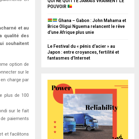
QUI NE QUITTE JAMAIS VRAIMENT LE
POUVOIR
Ghana – Gabon : John Mahama et
Brice Oligui Nguema relancent le rêve
 acharné et au
d’une Afrique plus unie
 qualité des
ui souhaitent
Le Festival du « pénis d’acier » au
Japon : entre croyances, fertilité et
fantasmes d’Internet
comme option de
onnecter sur le
 en charge par
ge plus de 100
di sur le fait
 de paiements
t et facilitons