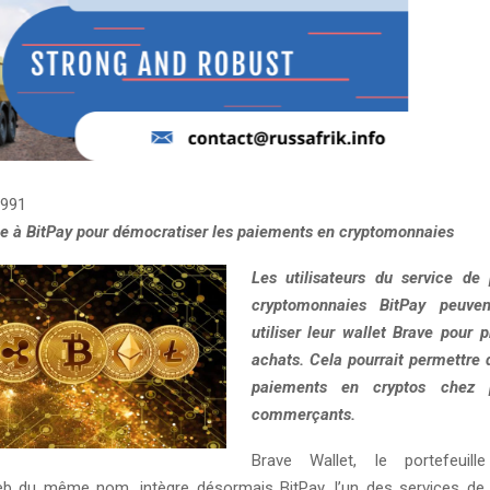
991
ie à BitPay pour démocratiser les paiements en cryptomonnaies
Les utilisateurs du service de
cryptomonnaies BitPay peuven
utiliser leur wallet Brave pour 
achats. Cela pourrait permettre 
paiements en cryptos chez
commerçants.
Brave Wallet, le portefeuill
eb du même nom, intègre désormais BitPay, l’un des services de