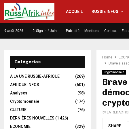
ACCUEIL
RUSSIE INFOS
9 août 2026
Sign in / Join
Publicité
Mentions
Contact
Fair
Home
ECON
Catégories
Brave s’ass
Cryptomonnaie
A LA UNE RUSSIE-AFRIQUE
(269)
Brave 
AFRIQUE INFOS
(601)
démoc
Analyses
(98)
crypt
Cryptomonnaie
(174)
CULTURE
(76)
by
LA REDACTIO
DERNIÈRES NOUVELLES
(1 426)
SHARE
ECONOMIE
(329)