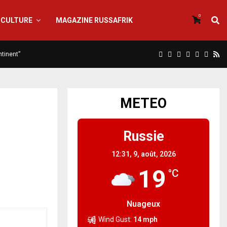
0
CULTURE
MAGAZINE RUSSAFRIK
ntinent”
METEO
Russie
12:31,
9, août, 2026
19
°C
Nuageux
Wind Gust:
14 mph