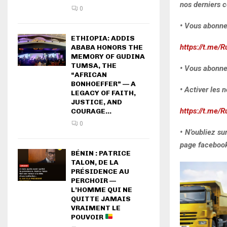
nos derniers c
0
• Vous abonne
ETHIOPIA: ADDIS
https://t.me/R
ABABA HONORS THE
MEMORY OF GUDINA
TUMSA, THE
• Vous abonne
“AFRICAN
BONHOEFFER” — A
• Activer les n
LEGACY OF FAITH,
JUSTICE, AND
https://t.me/R
COURAGE...
0
• N’oubliez s
page facebook 
BÉNIN : PATRICE
TALON, DE LA
PRÉSIDENCE AU
PERCHOIR —
L’HOMME QUI NE
QUITTE JAMAIS
VRAIMENT LE
POUVOIR