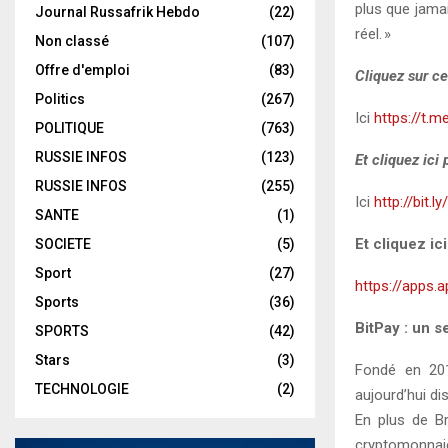
plus que jama
Journal Russafrik Hebdo
(22)
réel. »
Non classé
(107)
Offre d'emploi
(83)
Cliquez sur ce
Politics
(267)
Ici
https://t.m
POLITIQUE
(763)
RUSSIE INFOS
(123)
Et cliquez ici
RUSSIE INFOS
(255)
Ici
http://bit.l
SANTE
(1)
Et cliquez ic
SOCIETE
(5)
Sport
(27)
https://apps.
Sports
(36)
BitPay : un s
SPORTS
(42)
Stars
(3)
Fondé en 201
TECHNOLOGIE
(2)
aujourd’hui di
En plus de Br
cryptomonnaie