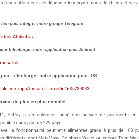
is à nos utilisateurs de dépenser leur crypto dans des biens et ser
 lien pour intégrer notre groupe Télégram
e/RussAfrikinfos
 pour télécharger notre application pour Android
y/russafrik
i pour télécharger notre application pour iOS
apple.com/app/russafrik-infos/id1635239033
ervice de plus en plus complet
1, BitPay a véritablement lancé son service de paiements en 
sponible dans plus de 229 pays.
ave, la fonctionnalité peut être alimentée grâce à plus de 100 po
s différents, dont MetaMask, Coinbase Wallet ou encore Trust Wall