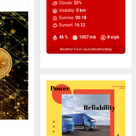
Clouds:
53%
Visibility:
0 km
Sunrise:
00:18
Sunset:
16:32
46 %
1007 mb
8 mph
Weather from OpenWeatherMap