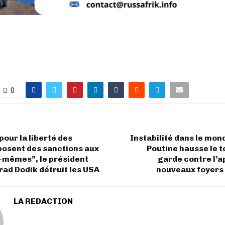
0
 pour la liberté des
Instabilité dans le mond
posent des sanctions aux
Poutine hausse le t
-mêmes”, le président
garde contre l’a
rad Dodik détruit les USA
nouveaux foyers 
LA REDACTION