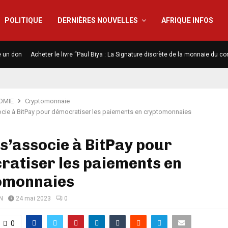
POLITIQUE
DERNIÈRES NOUVELLES
AFRIQUE INFOS
e un don
Acheter le livre “Paul Biya : La Signature discrète de la monnaie du co
OMIE
Cryptomonnaie
ocie à BitPay pour démocratiser les paiements en cryptomonnaies
s’associe à BitPay pour
ratiser les paiements en
omonnaies
N
24 mai 2023
0
0