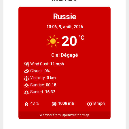
Russie
10:06,
9, août, 2026
20
°C
Ciel Dégagé
Wind Gust:
11 mph
Clouds:
0%
Visibility:
0 km
Sunrise:
00:18
Sunset:
16:32
43 %
1008 mb
8 mph
Weather from OpenWeatherMap