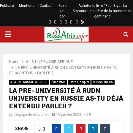
Publicité
Mentions
Contact
Faire
Acheter le livre “Paul Biya : La
un
Signature discrète de la monnaie du
don
continent”
Home
A LA UNE RUSSIE-AFRIQUE
LA PRE- UNIVERSITÉ À RUDN UNIVERSITY EN RUSSIE AS-TU
DÉJÀ ENTENDU PARLER ?
A LA UNE RUSSIE-AFRIQUE
Éducation
Offre d'emploi
RUSSIE INFOS
LA PRE- UNIVERSITÉ À RUDN
UNIVERSITY EN RUSSIE AS-TU DÉJÀ
ENTENDU PARLER ?
by
L’équipe de rédaction
10 janvier 2023
0
SHARE
3